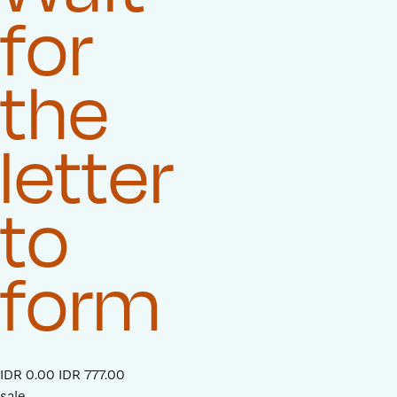
for
the
letter
to
form
S
IDR 0.00
O
IDR 777.00
a
sale
r