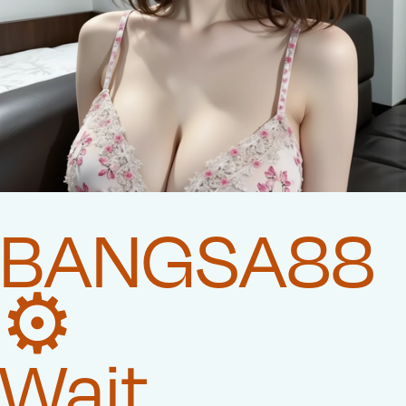
BANGSA88
⚙️
Wait