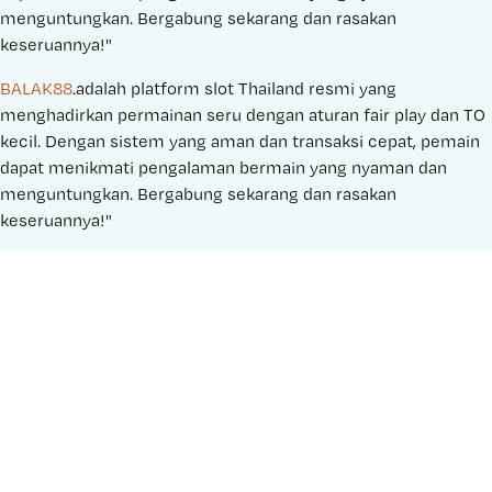
menguntungkan. Bergabung sekarang dan rasakan 
keseruannya!"
BALAK88
.adalah platform slot Thailand resmi yang 
menghadirkan permainan seru dengan aturan fair play dan TO 
kecil. Dengan sistem yang aman dan transaksi cepat, pemain 
dapat menikmati pengalaman bermain yang nyaman dan 
menguntungkan. Bergabung sekarang dan rasakan 
keseruannya!"
Made with 
BALAK88