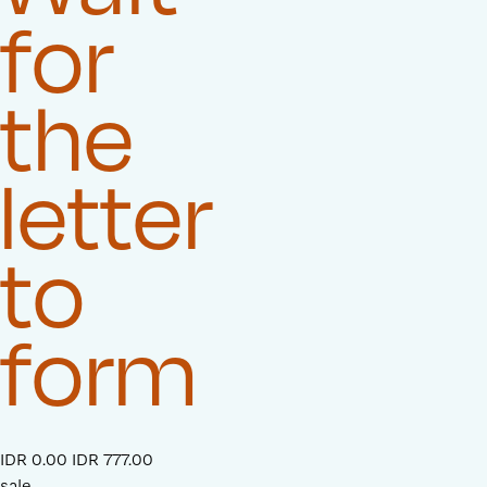
for
the
letter
to
form
S
IDR 0.00
O
IDR 777.00
a
sale
r