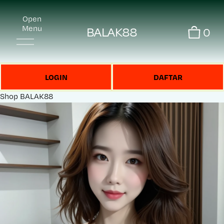
Open
Menu
BALAK88
0
LOGIN
DAFTAR
Shop
BALAK88