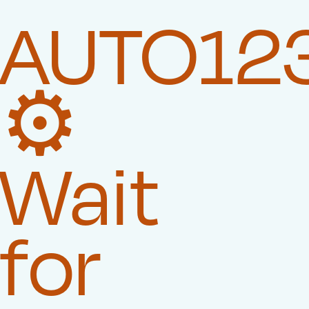
AUTO12
⚙️
Wait
for