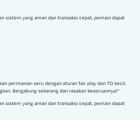
gan sistem yang aman dan transaksi cepat, pemain dapat 
an permainan seru dengan aturan fair play dan TO kecil. 
kan. Bergabung sekarang dan rasakan keseruannya!"
gan sistem yang aman dan transaksi cepat, pemain dapat 