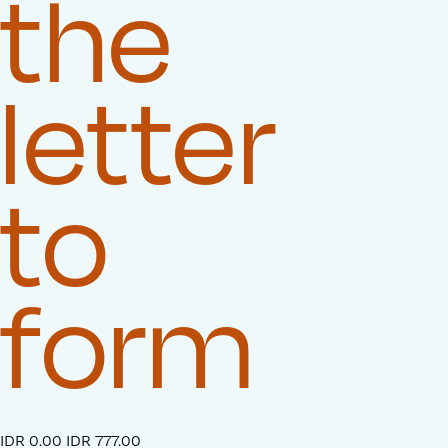
the
letter
to
form
S
IDR 0.00
O
IDR 777.00