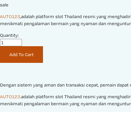
a
sale
r
l
i
AUTO123
,adalah platform slot Thailand resmi yang menghadir
e
g
menikmati pengalaman bermain yang nyaman dan menguntung
P
i
r
n
Quantity:
i
a
c
l
e
P
Add To Cart
:
r
i
c
e
Dengan sistem yang aman dan transaksi cepat, pemain dapa
:
AUTO123
.adalah platform slot Thailand resmi yang menghadir
menikmati pengalaman bermain yang nyaman dan menguntung