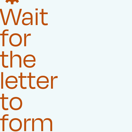
Wait
for
the
letter
to
form