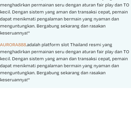
menghadirkan permainan seru dengan aturan fair play dan TO 
kecil. Dengan sistem yang aman dan transaksi cepat, pemain 
dapat menikmati pengalaman bermain yang nyaman dan 
menguntungkan. Bergabung sekarang dan rasakan 
keseruannya!"
AURORA888
.adalah platform slot Thailand resmi yang 
menghadirkan permainan seru dengan aturan fair play dan TO 
kecil. Dengan sistem yang aman dan transaksi cepat, pemain 
dapat menikmati pengalaman bermain yang nyaman dan 
menguntungkan. Bergabung sekarang dan rasakan 
keseruannya!"
Made with 
AURORA888