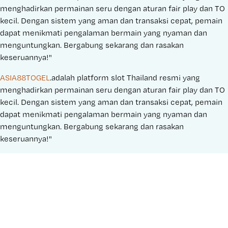
menghadirkan permainan seru dengan aturan fair play dan TO 
kecil. Dengan sistem yang aman dan transaksi cepat, pemain 
dapat menikmati pengalaman bermain yang nyaman dan 
menguntungkan. Bergabung sekarang dan rasakan 
keseruannya!"
ASIA88TOGEL
.adalah platform slot Thailand resmi yang 
menghadirkan permainan seru dengan aturan fair play dan TO 
kecil. Dengan sistem yang aman dan transaksi cepat, pemain 
dapat menikmati pengalaman bermain yang nyaman dan 
menguntungkan. Bergabung sekarang dan rasakan 
keseruannya!"
Made with 
ASIA88TOGEL