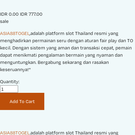
S
IDR 0.00
O
IDR 777.00
a
sale
r
l
i
ASIA88TOGEL
,adalah platform slot Thailand resmi yang 
e
g
menghadirkan permainan seru dengan aturan fair play dan TO 
P
i
kecil. Dengan sistem yang aman dan transaksi cepat, pemain 
r
n
dapat menikmati pengalaman bermain yang nyaman dan 
i
a
menguntungkan. Bergabung sekarang dan rasakan 
c
l
keseruannya!"
e
P
:
r
Quantity:
i
c
e
Add To Cart
:
ASIA88TOGEL
.adalah platform slot Thailand resmi yang 