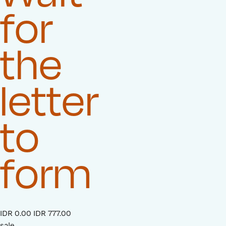
for
the
letter
to
form
S
IDR 0.00
O
IDR 777.00
a
sale
r