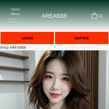
Open
Menu
AREA888
0
LOGIN
DAFTAR
Shop
AREA888