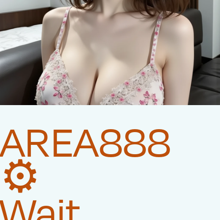
AREA888
⚙️
Wait