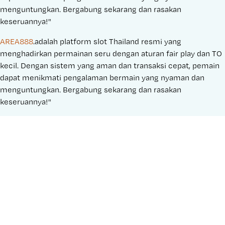
menguntungkan. Bergabung sekarang dan rasakan 
keseruannya!"
AREA888
.adalah platform slot Thailand resmi yang 
menghadirkan permainan seru dengan aturan fair play dan TO 
kecil. Dengan sistem yang aman dan transaksi cepat, pemain 
dapat menikmati pengalaman bermain yang nyaman dan 
menguntungkan. Bergabung sekarang dan rasakan 
keseruannya!"
Made with 
AREA888