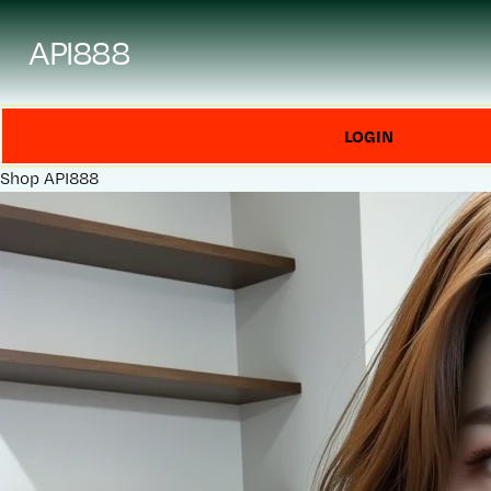
API888
LOGIN
Shop
API888