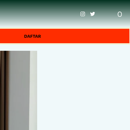
0
DAFTAR