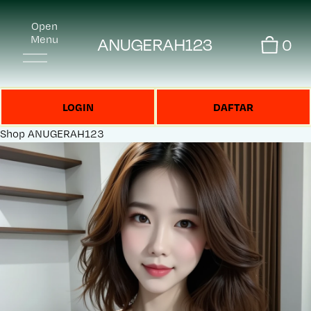
Open
Menu
ANUGERAH123
0
LOGIN
DAFTAR
Shop
ANUGERAH123