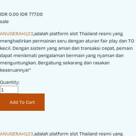
S
IDR 0.00
O
IDR 777.00
a
sale
r
l
i
ANUGERAH123
,adalah platform slot Thailand resmi yang 
e
g
menghadirkan permainan seru dengan aturan fair play dan TO 
P
i
kecil. Dengan sistem yang aman dan transaksi cepat, pemain 
r
n
dapat menikmati pengalaman bermain yang nyaman dan 
i
a
menguntungkan. Bergabung sekarang dan rasakan 
c
l
keseruannya!"
e
P
:
r
Quantity:
i
c
e
Add To Cart
:
ANUGERAH123
.adalah platform slot Thailand resmi yang 