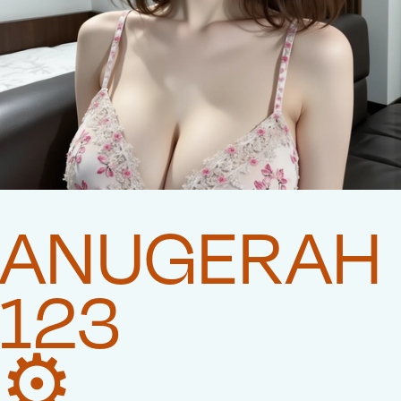
ANUGERAH
123
⚙️