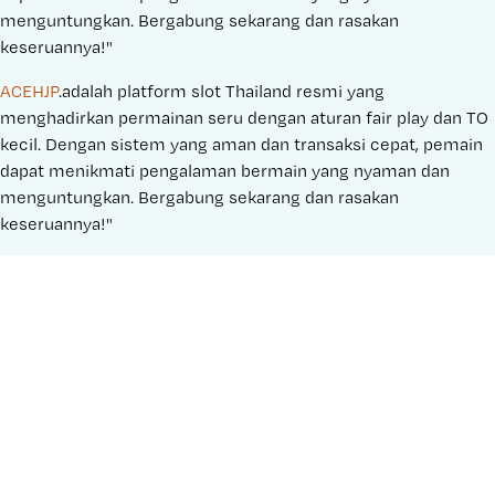
menguntungkan. Bergabung sekarang dan rasakan 
keseruannya!"
ACEHJP
.adalah platform slot Thailand resmi yang 
menghadirkan permainan seru dengan aturan fair play dan TO 
kecil. Dengan sistem yang aman dan transaksi cepat, pemain 
dapat menikmati pengalaman bermain yang nyaman dan 
menguntungkan. Bergabung sekarang dan rasakan 
keseruannya!"
Made with 
ACEHJP