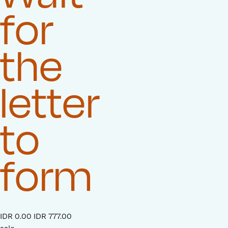
for
the
letter
to
form
S
IDR 0.00
O
IDR 777.00