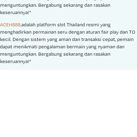
menguntungkan. Bergabung sekarang dan rasakan 
keseruannya!"
ACEH888
.adalah platform slot Thailand resmi yang 
menghadirkan permainan seru dengan aturan fair play dan TO 
kecil. Dengan sistem yang aman dan transaksi cepat, pemain 
dapat menikmati pengalaman bermain yang nyaman dan 
menguntungkan. Bergabung sekarang dan rasakan 
keseruannya!"
Made with 
ACEH888