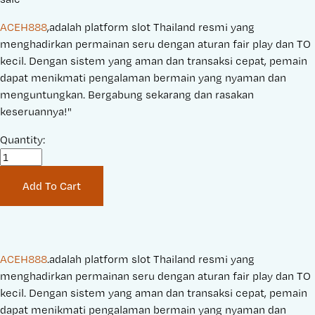
l
i
ACEH888
,adalah platform slot Thailand resmi yang 
e
g
menghadirkan permainan seru dengan aturan fair play dan TO 
P
i
kecil. Dengan sistem yang aman dan transaksi cepat, pemain 
r
n
dapat menikmati pengalaman bermain yang nyaman dan 
i
a
menguntungkan. Bergabung sekarang dan rasakan 
c
l
keseruannya!"
e
P
:
r
Quantity:
i
c
e
Add To Cart
:
ACEH888
.adalah platform slot Thailand resmi yang 
menghadirkan permainan seru dengan aturan fair play dan TO 
kecil. Dengan sistem yang aman dan transaksi cepat, pemain 
dapat menikmati pengalaman bermain yang nyaman dan 