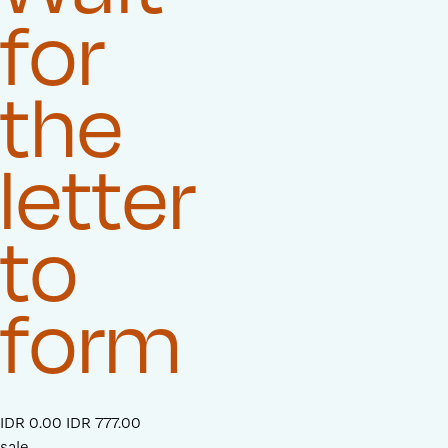
for
the
letter
to
form
S
IDR 0.00
O
IDR 777.00
a
sale
r