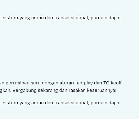
n sistem yang aman dan transaksi cepat, pemain dapat 
n permainan seru dengan aturan fair play dan TO kecil. 
kan. Bergabung sekarang dan rasakan keseruannya!"
n sistem yang aman dan transaksi cepat, pemain dapat 