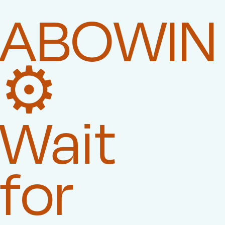
ABOWIN
⚙️
Wait
for