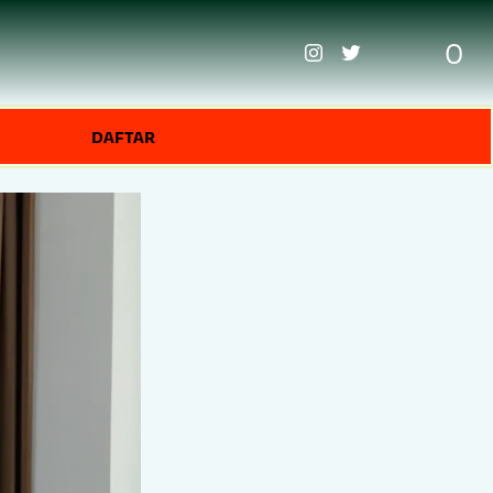
0
DAFTAR