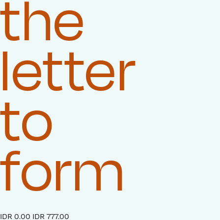
the
letter
to
form
S
IDR 0.00
O
IDR 777.00