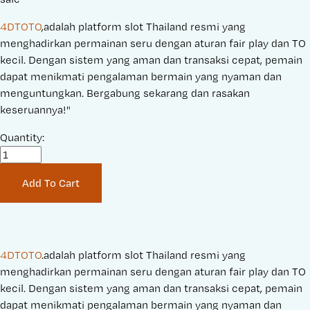
l
i
4DTOTO
,adalah platform slot Thailand resmi yang 
e
g
menghadirkan permainan seru dengan aturan fair play dan TO 
P
i
kecil. Dengan sistem yang aman dan transaksi cepat, pemain 
r
n
dapat menikmati pengalaman bermain yang nyaman dan 
i
a
menguntungkan. Bergabung sekarang dan rasakan 
c
l
keseruannya!"
e
P
:
r
Quantity:
i
c
e
Add To Cart
:
4DTOTO
.adalah platform slot Thailand resmi yang 
menghadirkan permainan seru dengan aturan fair play dan TO 
kecil. Dengan sistem yang aman dan transaksi cepat, pemain 
dapat menikmati pengalaman bermain yang nyaman dan 