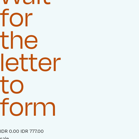
for
the
letter
to
form
S
IDR 0.00
O
IDR 777.00
a
sale
r