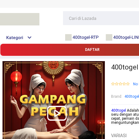
400togel-RTP
400togel-LI
Kategori
DAFTAR
400togel
No 
Brand
:
400toge
400togel
Adalah 
seru dengan atu
cepat, pemain 
menguntungkan.
VARIASI