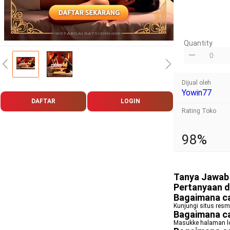
Quantity
Dijual oleh
Yowin77
DAFTAR
LOGIN
Rating Toko
98%
Tanya Jawab 
Pertanyaan d
Bagaimana ca
Kunjungi situs resmi
Bagaimana ca
Masukke halaman lo