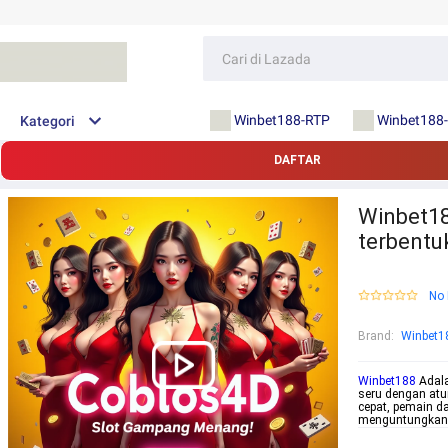
Winbet188-RTP
Winbet188
Kategori
DAFTAR
Winbet18
terbentu
No 
Brand
:
Winbet1
Winbet188
Adala
seru dengan atu
cepat, pemain 
menguntungkan.