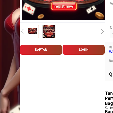
V
Q
Dij
DAFTAR
LOGIN
Wi
Ra
Tan
Per
Bag
Kunju
Bag