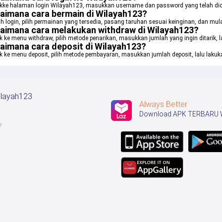
ke halaman login Wilayah123, masukkan username dan password yang telah didaft
aimana cara bermain di Wilayah123?
ah login, pilih permainan yang tersedia, pasang taruhan sesuai keinginan, dan mul
aimana cara melakukan withdraw di Wilayah123?
 ke menu withdraw, pilih metode penarikan, masukkan jumlah yang ingin ditarik, la
aimana cara deposit di Wilayah123?
 ke menu deposit, pilih metode pembayaran, masukkan jumlah deposit, lalu lakuk
ilayah123
Always Better
Download APK TERBARU 
7