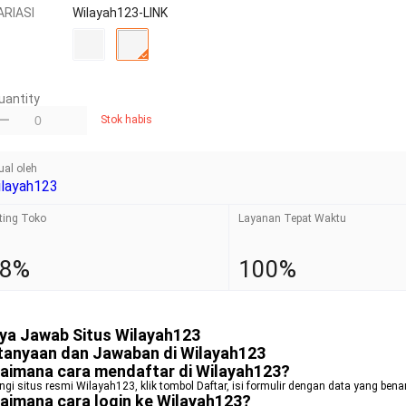
ARIASI
Wilayah123-LINK
uantity
Stok habis
ual oleh
layah123
ting Toko
Layanan Tepat Waktu
98%
100%
ya Jawab Situs Wilayah123
tanyaan dan Jawaban di Wilayah123
aimana cara mendaftar di Wilayah123?
ngi situs resmi Wilayah123, klik tombol Daftar, isi formulir dengan data yang benar,
aimana cara login ke Wilayah123?