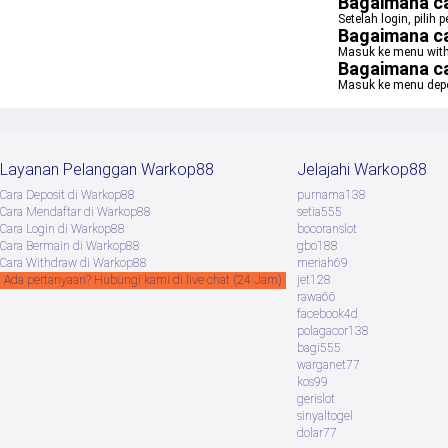
Bagaimana ca
Setelah login, pili
Bagaimana c
Masuk ke menu withd
Bagaimana ca
Masuk ke menu depos
Layanan Pelanggan Warkop88
Jelajahi Warkop88
Cara Deposit di Warkop88
purnama138
Cara Mendaftar di Warkop88
setia555
Cara Login di Warkop88
bocoranslot
Cara Bermain di Warkop88
gbo188
Cara Withdraw di Warkop88
meriah69
Ada pertanyaan? Hubungi kami di live chat (24 Jam)
jet128
rawa66
facebook4d
polagacor138
bagi555
warganet77
kos99
gerislot
sinyaltogel
dolar77