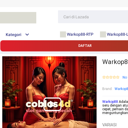
Warkop88-RTP
Warkop88-
Kategori
DAFTAR
Warkop88
No 
Brand
:
Warkop
Warkop88
Adala
seru dengan atu
cepat, pemain 
menguntungkan.
VARIASI