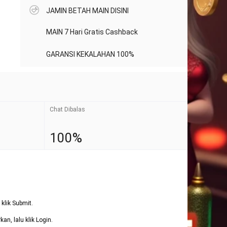
JAMIN BETAH MAIN DISINI
MAIN 7 Hari Gratis Cashback
GARANSI KEKALAHAN 100%
Chat Dibalas
100%
 klik Submit.
, lalu klik Login.