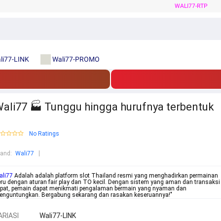
WALI77-RTP
li77-LINK
Wali77-PROMO
ali77 🏭 Tunggu hingga hurufnya terbentuk
No Ratings
rand
:
Wali77
ali77
Adalah adalah platform slot Thailand resmi yang menghadirkan permainan
ru dengan aturan fair play dan TO kecil. Dengan sistem yang aman dan transaksi
epat, pemain dapat menikmati pengalaman bermain yang nyaman dan
enguntungkan. Bergabung sekarang dan rasakan keseruannya!"
ARIASI
Wali77-LINK