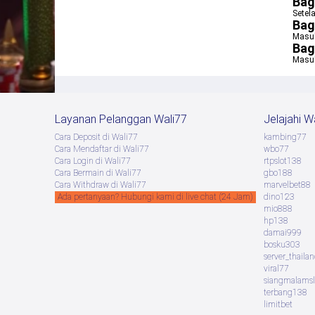
Bag
Setel
Bag
Masuk
Bag
Masuk
Layanan Pelanggan Wali77
Jelajahi W
Cara Deposit di Wali77
kambing77
Cara Mendaftar di Wali77
wbo77
Cara Login di Wali77
rtpslot138
Cara Bermain di Wali77
gbo188
Cara Withdraw di Wali77
marvelbet88
Ada pertanyaan? Hubungi kami di live chat (24 Jam)
dino123
mio888
hp138
damai999
bosku303
server_thaila
viral77
siangmalamsl
terbang138
limitbet