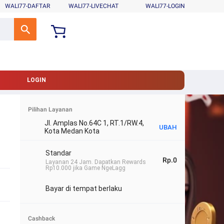
WALI77-DAFTAR
WALI77-LIVECHAT
WALI77-LOGIN
LOGIN
Pilihan Layanan
Jl. Amplas No.64C 1, RT.1/RW.4,
UBAH
Kota Medan Kota
Standar
Rp.0
Layanan 24 Jam. Dapatkan Rewards
Rp10.000 jika Game NgeLagg
Bayar di tempat berlaku
Cashback