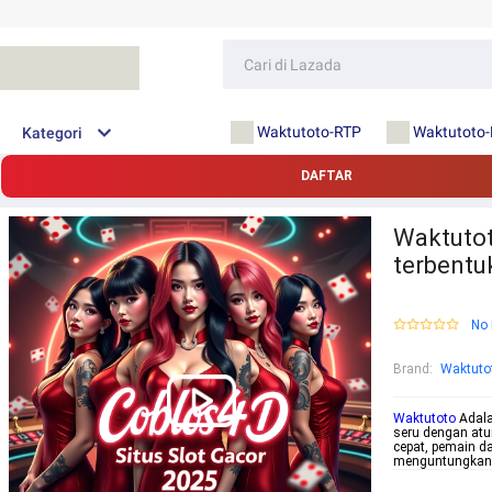
Waktutoto-RTP
Waktutoto
Kategori
DAFTAR
Waktutot
terbentu
No 
Brand
:
Waktuto
Waktutoto
Adala
seru dengan atu
cepat, pemain 
menguntungkan.