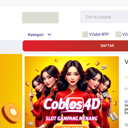
V2slot-RTP
V2
Kategori
DAFTAR
V
B
V2
de
p
B
V