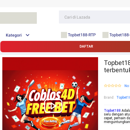
Topbet188-RTP
Topbet188
Kategori
DAFTAR
Topbet18
terbentu
No 
Brand
:
Topbet1
Topbet188
Adala
seru dengan atu
cepat, pemain 
menguntungkan.