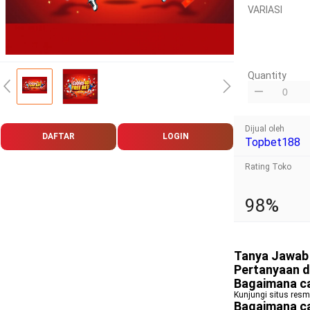
VARIASI
Quantity
Dijual oleh
DAFTAR
LOGIN
Topbet188
Rating Toko
98%
Tanya Jawab 
Pertanyaan d
Bagaimana ca
Kunjungi situs resmi
Bagaimana ca