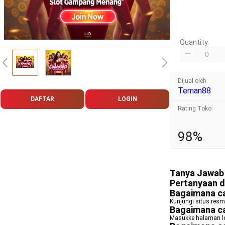
Quantity
Dijual oleh
Teman88
DAFTAR
LOGIN
Rating Toko
98%
Tanya Jawab
Pertanyaan 
Bagaimana c
Kunjungi situs resmi
Bagaimana ca
Masukke halaman lo