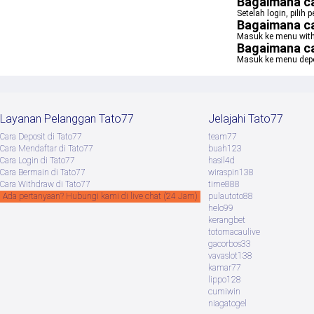
Bagaimana ca
Setelah login, pili
Bagaimana ca
Masuk ke menu withd
Bagaimana ca
Masuk ke menu depos
Layanan Pelanggan Tato77
Jelajahi Tato77
Cara Deposit di Tato77
team77
Cara Mendaftar di Tato77
buah123
Cara Login di Tato77
hasil4d
Cara Bermain di Tato77
wiraspin138
Cara Withdraw di Tato77
time888
Ada pertanyaan? Hubungi kami di live chat (24 Jam)
pulautoto88
helo99
kerangbet
totomacaulive
gacorbos33
vavaslot138
kamar77
lippo128
cumiwin
niagatogel