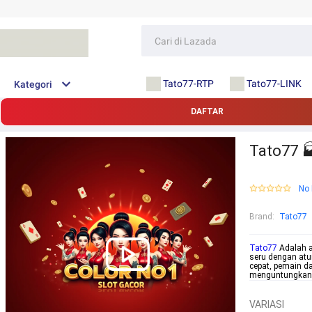
Tato77-RTP
Tato77-LINK
Kategori
DAFTAR
Tato77 
No 
Brand
:
Tato77
Tato77
Adalah a
seru dengan atu
cepat, pemain 
menguntungkan.
VARIASI