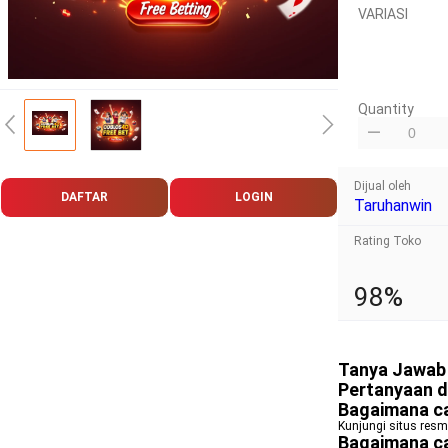
VARIASI
Quantity
Dijual oleh
DAFTAR
LOGIN
Taruhanwin
Rating Toko
98%
Tanya Jawab 
Pertanyaan d
Bagaimana ca
Kunjungi situs resmi
Bagaimana ca