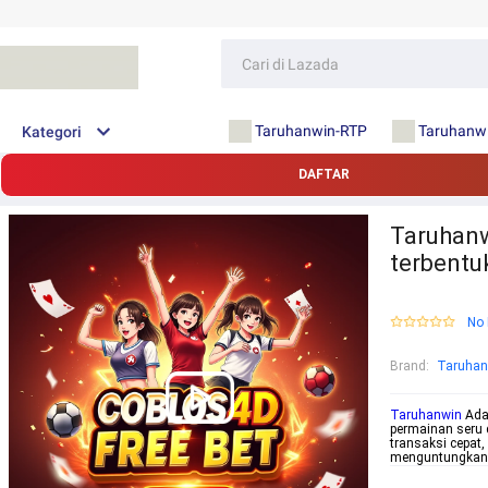
Taruhanwin-RTP
Taruhanw
Kategori
DAFTAR
Taruhanw
terbentu
No 
Brand
:
Taruhan
Taruhanwin
Adal
permainan seru 
transaksi cepa
menguntungkan.