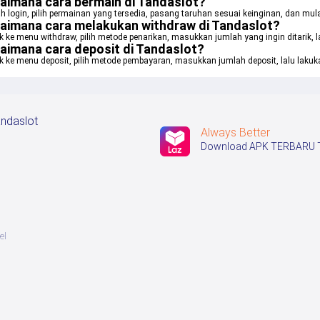
aimana cara bermain di Tandaslot?
ah login, pilih permainan yang tersedia, pasang taruhan sesuai keinginan, dan mul
aimana cara melakukan withdraw di Tandaslot?
 ke menu withdraw, pilih metode penarikan, masukkan jumlah yang ingin ditarik, la
aimana cara deposit di Tandaslot?
 ke menu deposit, pilih metode pembayaran, masukkan jumlah deposit, lalu lakuk
andaslot
Always Better
Download APK TERBARU T
el