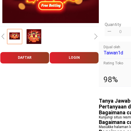
Quantity
Dijual oleh
Taiwan1d
DAFTAR
LOGIN
Rating Toko
98%
Tanya Jawab 
Pertanyaan d
Bagaimana ca
Kunjungi situs resmi
Bagaimana ca
Masukke halaman lo