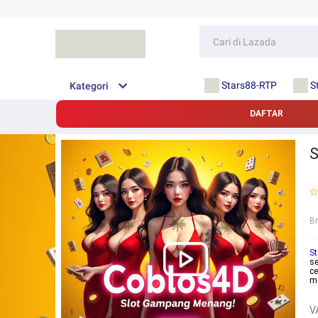
Stars88-RTP
S
Kategori
DAFTAR
S
B
S
se
c
m
V