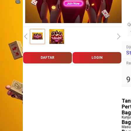
Q
Dij
St
DAFTAR
LOGIN
Ra
Tan
Per
Bag
Kunjun
Bag
Masuk