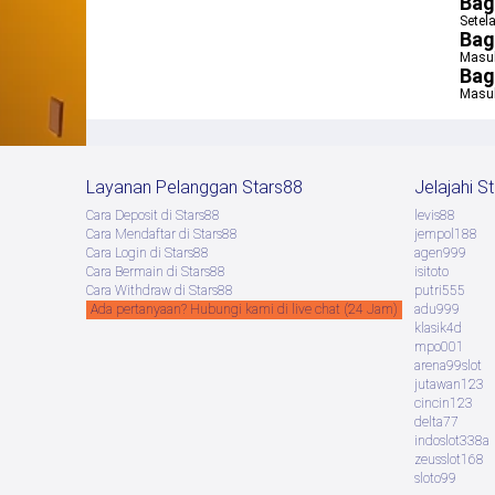
Bag
Setel
Bag
Masuk
Bag
Masuk
Layanan Pelanggan Stars88
Jelajahi S
Cara Deposit di Stars88
levis88
Cara Mendaftar di Stars88
jempol188
Cara Login di Stars88
agen999
Cara Bermain di Stars88
isitoto
Cara Withdraw di Stars88
putri555
Ada pertanyaan? Hubungi kami di live chat (24 Jam)
adu999
klasik4d
mpo001
arena99slot
jutawan123
cincin123
delta77
indoslot338a
zeusslot168
sloto99