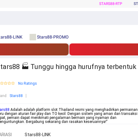
STARS88-RTP
ST
tars88-LINK
Stars88-PROMO
tars88 🏭 Tunggu hingga hurufnya terbentuk
No Ratings
rand
:
Stars88
tars88
Adalah adalah platform slot Thailand resmi yang menghadirkan permainan
ru dengan aturan fair play dan TO kecil. Dengan sistem yang aman dan transaksi
epat, pemain dapat menikmati pengalaman bermain yang nyaman dan
enguntungkan. Bergabung sekarang dan rasakan keseruannya!"
ARIASI
Stars88-LINK