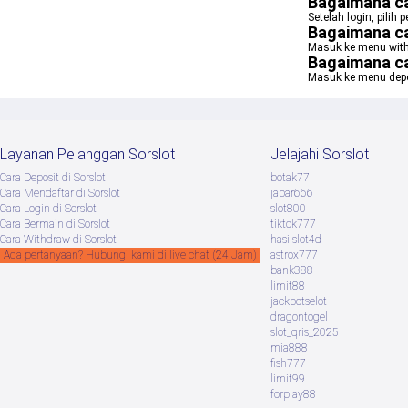
Bagaimana ca
Setelah login, pili
Bagaimana ca
Masuk ke menu withd
Bagaimana ca
Masuk ke menu depos
Layanan Pelanggan Sorslot
Jelajahi Sorslot
Cara Deposit di Sorslot
botak77
Cara Mendaftar di Sorslot
jabar666
Cara Login di Sorslot
slot800
Cara Bermain di Sorslot
tiktok777
Cara Withdraw di Sorslot
hasilslot4d
Ada pertanyaan? Hubungi kami di live chat (24 Jam)
astrox777
bank388
limit88
jackpotselot
dragontogel
slot_qris_2025
mia888
fish777
limit99
forplay88