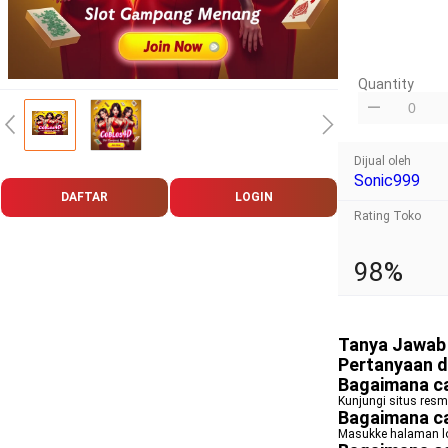
Quantity
Dijual oleh
Sonic999
DAFTAR
LOGIN
Rating Toko
98%
Tanya Jawab 
Pertanyaan d
Bagaimana ca
Kunjungi situs resmi
Bagaimana ca
Masukke halaman lo