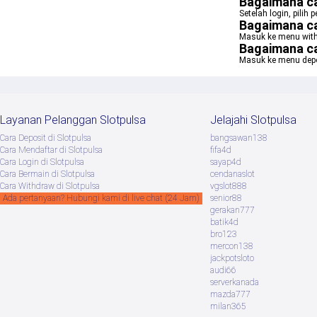
Bagaimana ca
Setelah login, pili
Bagaimana ca
Masuk ke menu withd
Bagaimana ca
Masuk ke menu depos
Layanan Pelanggan Slotpulsa
Jelajahi Slotpulsa
Cara Deposit di Slotpulsa
bangsawan138
Cara Mendaftar di Slotpulsa
fifa4d
Cara Login di Slotpulsa
sayap4d
Cara Bermain di Slotpulsa
cendanaslot
Cara Withdraw di Slotpulsa
vgslot888
Ada pertanyaan? Hubungi kami di live chat (24 Jam)
senior88
gerakan777
batik4d
bro123
mercon138
jackpotsloto
audi66
serverkanada
mazda777
milan365