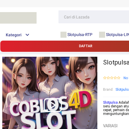
Slotpulsa-RTP
Slotpulsa-LI
Kategori
DAFTAR
Slotpuls
No 
Brand
:
Slotpuls
Slotpulsa
Adalah
seru dengan atu
cepat, pemain 
menguntungkan.
VARIASI