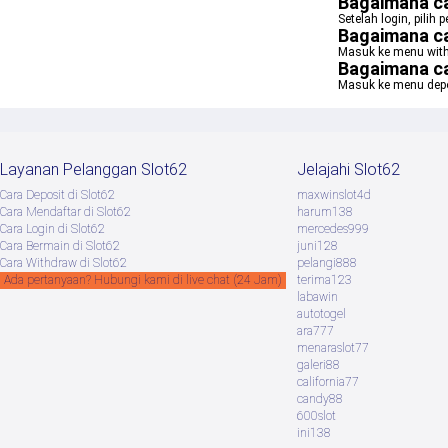
Bagaimana ca
Setelah login, pili
Bagaimana ca
Masuk ke menu withd
Bagaimana ca
Masuk ke menu depos
Layanan Pelanggan Slot62
Jelajahi Slot62
Cara Deposit di Slot62
maxwinslot4d
Cara Mendaftar di Slot62
harum138
Cara Login di Slot62
mercedes999
Cara Bermain di Slot62
juni128
Cara Withdraw di Slot62
pelangi888
Ada pertanyaan? Hubungi kami di live chat (24 Jam)
terima123
labawin
autotogel
ara777
menaraslot77
galeri88
california77
candy88
600slot
ini138