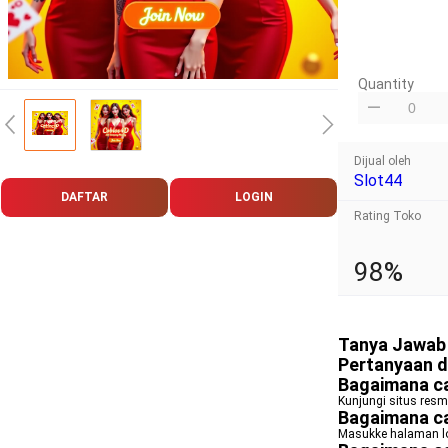
Quantity
Dijual oleh
Slot44
DAFTAR
LOGIN
Rating Toko
98%
Tanya Jawab 
Pertanyaan d
Bagaimana ca
Kunjungi situs resmi
Bagaimana ca
Masukke halaman log