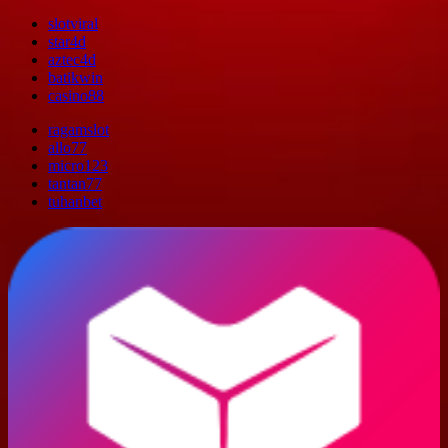
slotviral
star4d
aztec4d
batikwin
casino88
ragamslot
allo77
micro123
tantan77
tuhanbet