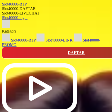
Slot40000-RTP
Slot40000-DAFTAR
Slot40000-LIVECHAT
Slot40000-login
Kategori
Slot40000-RTP
Slot40000-LINK
Slot40000-
PROMO
DAFTAR