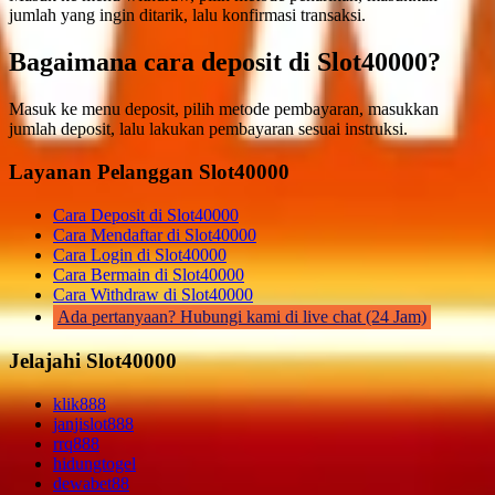
jumlah yang ingin ditarik, lalu konfirmasi transaksi.
Bagaimana cara deposit di Slot40000?
Masuk ke menu deposit, pilih metode pembayaran, masukkan
jumlah deposit, lalu lakukan pembayaran sesuai instruksi.
Layanan Pelanggan Slot40000
Cara Deposit di Slot40000
Cara Mendaftar di Slot40000
Cara Login di Slot40000
Cara Bermain di Slot40000
Cara Withdraw di Slot40000
Ada pertanyaan? Hubungi kami di live chat (24 Jam)
Jelajahi Slot40000
klik888
janjislot888
rrq888
hidungtogel
dewabet88