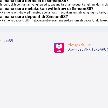
aimana cara bermain di Simson88?
ah login, pilih permainan yang tersedia, pasang taruhan sesuai keinginan, dan mul
aimana cara melakukan withdraw di Simson88?
 ke menu withdraw, pilih metode penarikan, masukkan jumlah yang ingin ditarik, la
aimana cara deposit di Simson88?
 ke menu deposit, pilih metode pembayaran, masukkan jumlah deposit, lalu lakuk
Simson88
Always Better
Download APK TERBARU 