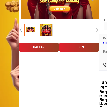
Q
Dij
S
DAFTAR
LOGIN
Ra
Tan
Per
Bag
Kunju
Bag
Masuk