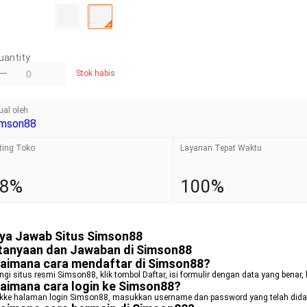
uantity
Stok habis
ual oleh
imson88
ting Toko
Layanan Tepat Waktu
98%
100%
ya Jawab Situs Simson88
tanyaan dan Jawaban di Simson88
aimana cara mendaftar di Simson88?
ngi situs resmi Simson88, klik tombol Daftar, isi formulir dengan data yang benar, l
aimana cara login ke Simson88?
ke halaman login Simson88, masukkan username dan password yang telah didaftar