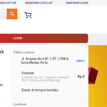
N88-DAFTAR
SIMSON88-LIVECHAT
SIMSON88-LOGIN
LOGIN
uk
Pilihan Layanan
Jl. Amplas No.64C 1, RT.1/RW.4,
UBAH
Kota Medan Kota
Standar
Rp.0
Layanan 24 Jam. Dapatkan Rewards
Rp10.000 jika Game NgeLagg
nan
Bayar di tempat berlaku
Cashback