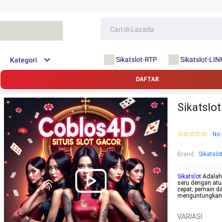
Sikatslot-RTP
Sikatslot-LIN
Kategori
DAFTAR
Sikatslo
No 
Brand
:
Sikatslo
Sikatslot
Adalah 
seru dengan atu
cepat, pemain 
menguntungkan.
VARIASI