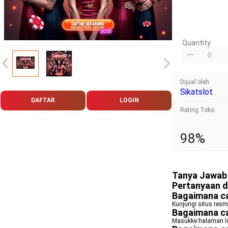
Quantity
Dijual oleh
Sikatslot
DAFTAR
LOGIN
Rating Toko
98%
Tanya Jawab 
Pertanyaan d
Bagaimana ca
Kunjungi situs resmi 
Bagaimana ca
Masukke halaman log