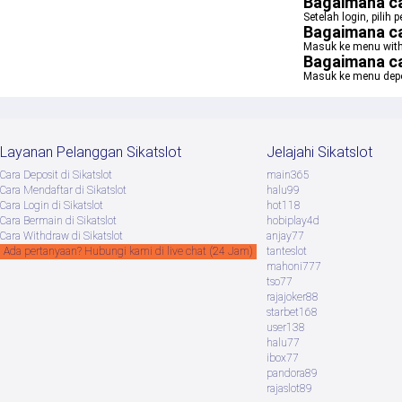
Bagaimana ca
Setelah login, pili
Bagaimana ca
Masuk ke menu withd
Bagaimana ca
Masuk ke menu depos
Layanan Pelanggan Sikatslot
Jelajahi Sikatslot
Cara Deposit di Sikatslot
main365
Cara Mendaftar di Sikatslot
halu99
Cara Login di Sikatslot
hot118
Cara Bermain di Sikatslot
hobiplay4d
Cara Withdraw di Sikatslot
anjay77
Ada pertanyaan? Hubungi kami di live chat (24 Jam)
tanteslot
mahoni777
tso77
rajajoker88
starbet168
user138
halu77
ibox77
pandora89
rajaslot89