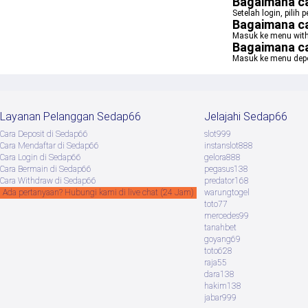
Bagaimana ca
Setelah login, pili
Bagaimana ca
Masuk ke menu withd
Bagaimana ca
Masuk ke menu depos
Layanan Pelanggan Sedap66
Jelajahi Sedap66
Cara Deposit di Sedap66
slot999
Cara Mendaftar di Sedap66
instanslot888
Cara Login di Sedap66
gelora888
Cara Bermain di Sedap66
pegasus138
Cara Withdraw di Sedap66
predator168
Ada pertanyaan? Hubungi kami di live chat (24 Jam)
warungtogel
toto77
mercedes99
tanahbet
goyang69
toto628
raja55
dara138
hakim138
jabar999