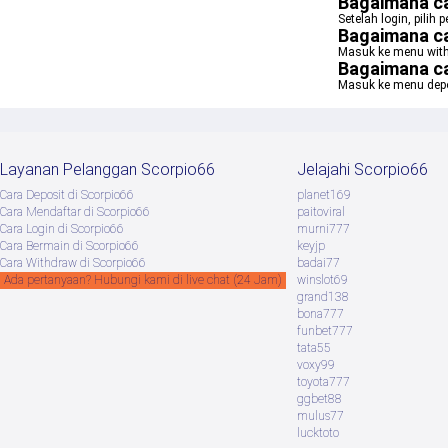
Bagaimana ca
Setelah login, pili
Bagaimana ca
Masuk ke menu withd
Bagaimana ca
Masuk ke menu depos
Layanan Pelanggan Scorpio66
Jelajahi Scorpio66
Cara Deposit di Scorpio66
planet169
Cara Mendaftar di Scorpio66
paitoviral
Cara Login di Scorpio66
murni777
Cara Bermain di Scorpio66
keyjp
Cara Withdraw di Scorpio66
badai77
Ada pertanyaan? Hubungi kami di live chat (24 Jam)
winslot69
grand138
bona777
funbet777
tata55
voxy99
toyota777
ggbet88
mulus77
lucktoto