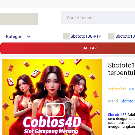
Sbctoto138-RTP
Sbctoto13
Kategori
DAFTAR
Sbctoto1
terbentu
No 
Brand
:
Sbctoto
Sbctoto138
Adal
seru dengan atu
cepat, pemain 
menguntungkan.