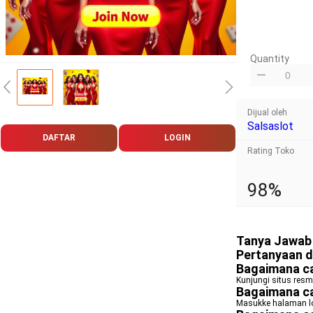
Quantity
Dijual oleh
Salsaslot
DAFTAR
LOGIN
Rating Toko
98%
Tanya Jawab 
Pertanyaan d
Bagaimana ca
Kunjungi situs resmi
Bagaimana ca
Masukke halaman log