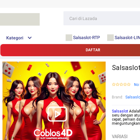
Salsaslot-RTP
Salsaslot-LI
Kategori
DAFTAR
Salsaslo
No 
Brand
:
Salsaslo
Salsaslot
Adalah
seru dengan atu
cepat, pemain 
menguntungkan.
VARIASI