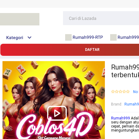
Rumah999-RTP
Rumah999
Kategori
DAFTAR
Rumah999
terbentu
No 
Brand
:
Rumah9
Rumah999
Adal
seru dengan atu
cepat, pemain 
menguntungkan.