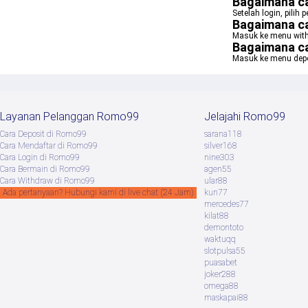
Bagaimana c
Setelah login, pili
Bagaimana c
Masuk ke menu withd
Bagaimana ca
Masuk ke menu depos
Layanan Pelanggan Romo99
Jelajahi Romo99
Cara Deposit di Romo99
sarana118
Cara Mendaftar di Romo99
silver168
Cara Login di Romo99
nine303
Cara Bermain di Romo99
agen55
Cara Withdraw di Romo99
ular88
Ada pertanyaan? Hubungi kami di live chat (24 Jam)
kun77
mercedes77
kilat88
demontoto
waktuqq
slotpulsa55
puasabet
joker288
omega88
maskapai88