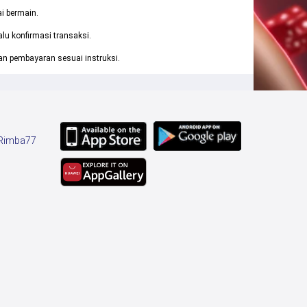
ai bermain.
lu konfirmasi transaksi.
an pembayaran sesuai instruksi.
Rimba77