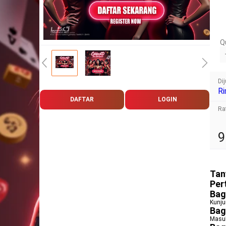
Q
Dij
R
DAFTAR
LOGIN
Ra
Tan
Per
Bag
Kunju
Bag
Masuk