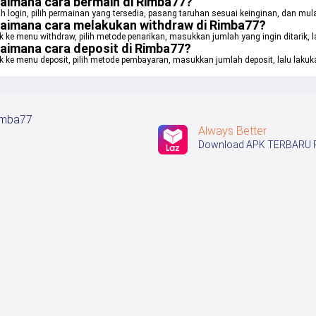
aimana cara bermain di Rimba77?
ah login, pilih permainan yang tersedia, pasang taruhan sesuai keinginan, dan mul
aimana cara melakukan withdraw di Rimba77?
 ke menu withdraw, pilih metode penarikan, masukkan jumlah yang ingin ditarik, la
aimana cara deposit di Rimba77?
 ke menu deposit, pilih metode pembayaran, masukkan jumlah deposit, lalu lakuk
Rimba77
Always Better
Download APK TERBARU 