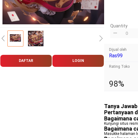
Quantity
Dijual oleh
Ras99
DAFTAR
LOGIN
Rating Toko
98%
Tanya Jawab 
Pertanyaan d
Bagaimana ca
Kunjungi situs resmi
Bagaimana ca
Masukke halaman lo