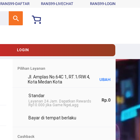
RANS99-DAFTAR
RANS99-LIVECHAT
RANS99-LOGIN
LOGIN
Pilihan Layanan
Jl. Amplas No.64C 1, RT.1/RW.4,
UBAH
Kota Medan Kota
Standar
Rp.0
Layanan 24 Jam. Dapatkan Rewards
Rp10.000 jika Game NgeLagg
Bayar di tempat berlaku
Cashback