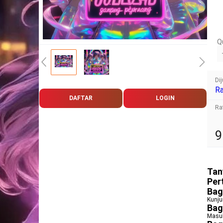
Q
Dij
R
DAFTAR
LOGIN
Ra
Tan
Per
Bag
Kunju
Bag
Masuk