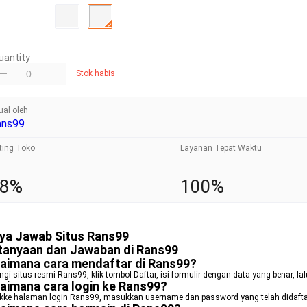
uantity
Stok habis
ual oleh
ans99
ting Toko
Layanan Tepat Waktu
98%
100%
ya Jawab Situs Rans99
tanyaan dan Jawaban di Rans99
aimana cara mendaftar di Rans99?
ngi situs resmi Rans99, klik tombol Daftar, isi formulir dengan data yang benar, lal
aimana cara login ke Rans99?
ke halaman login Rans99, masukkan username dan password yang telah didaftarka