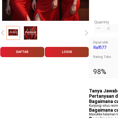
Quantity
Dijual oleh
Raffi77
DAFTAR
LOGIN
Rating Toko
98%
Tanya Jawab 
Pertanyaan d
Bagaimana ca
Kunjungi situs resmi
Bagaimana ca
Masukke halaman log