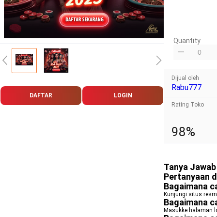
Quantity
Dijual oleh
Rabu777
DAFTAR
LOGIN
Rating Toko
98%
Tanya Jawab
Pertanyaan d
Bagaimana ca
Kunjungi situs resmi
Bagaimana ca
Masukke halaman lo