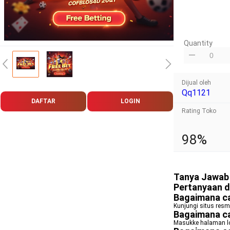
Quantity
Dijual oleh
Qq1121
DAFTAR
LOGIN
Rating Toko
98%
Tanya Jawab
Pertanyaan 
Bagaimana c
Kunjungi situs resmi
Bagaimana ca
Masukke halaman lo