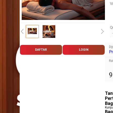
V
Q
Dij
DAFTAR
LOGIN
Pr
Ra
Tan
Per
Bag
Kunjun
Bag